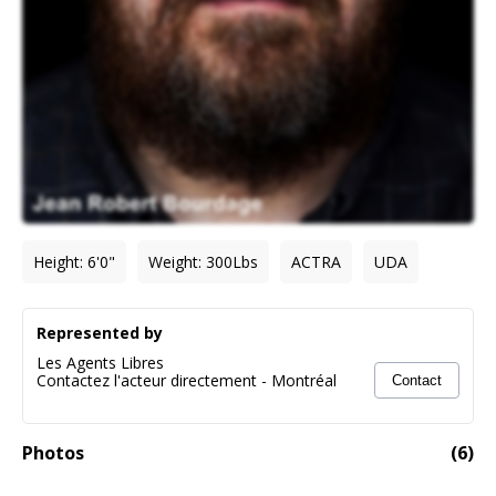
Height
:
6'0"
Weight
:
300
Lbs
ACTRA
UDA
Represented by
Les Agents Libres
Contactez l'acteur directement
-
Montréal
Contact
Photos
(
6
)